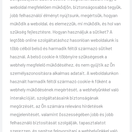
weboldal megfelelően működjön, biztonságosabbá tegyük,
jobb felhasználói élményt nyújtsunk, megértsük, hogyan
működik a weboldal, és elemezzük, mi működik, és hol van
szükség fejlesztésre. Hogyan használjuk a sütiket? A
legtöbb online szolgáltatáshoz hasonlóan weboldalunk is
több célból belső és harmadik féltől származó sütiket
használ. A belső cookie-k többnyire szükségesek a
webhely megfelelő működéséhez, és nem gyűjtik az Ön
személyazonosításra alkalmas adatait. A weboldalunkon
használt harmadik féltől származó cookie-k főként a
webhely működésének megértését, a webhelyünkkel való
interakcióját, szolgáltatásaink biztonságának
megőrzését, az Ön számára releváns hirdetések
megjelenítését, valamint összességében jobb és jobb
felhasználó biztosítását szolgálják. tapasztalatot
szerezzen, és segítse felgyorsítani a webhelyünkkel való