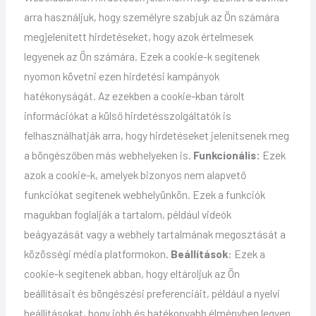
arra használjuk, hogy személyre szabjuk az Ön számára
megjelenített hirdetéseket, hogy azok értelmesek
legyenek az Ön számára. Ezek a cookie-k segítenek
nyomon követni ezen hirdetési kampányok
hatékonyságát. Az ezekben a cookie-kban tárolt
információkat a külső hirdetésszolgáltatók is
felhasználhatják arra, hogy hirdetéseket jelenítsenek meg
a böngészőben más webhelyeken is.
Funkcionális:
Ezek
azok a cookie-k, amelyek bizonyos nem alapvető
funkciókat segítenek webhelyünkön. Ezek a funkciók
magukban foglalják a tartalom, például videók
beágyazását vagy a webhely tartalmának megosztását a
közösségi média platformokon.
Beállítások
: Ezek a
cookie-k segítenek abban, hogy eltároljuk az Ön
beállításait és böngészési preferenciáit, például a nyelvi
beállításokat, hogy jobb és hatékonyabb élményben legyen