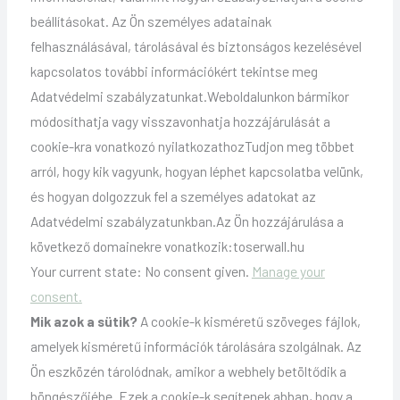
beállításokat. Az Ön személyes adatainak
felhasználásával, tárolásával és biztonságos kezelésével
kapcsolatos további információkért tekintse meg
Adatvédelmi szabályzatunkat.Weboldalunkon bármikor
módosíthatja vagy visszavonhatja hozzájárulását a
cookie-kra vonatkozó nyilatkozathozTudjon meg többet
arról, hogy kik vagyunk, hogyan léphet kapcsolatba velünk,
és hogyan dolgozzuk fel a személyes adatokat az
Adatvédelmi szabályzatunkban.Az Ön hozzájárulása a
következő domainekre vonatkozik:toserwall.hu
Your current state: No consent given.
Manage your
consent.
Mik azok a sütik?
A cookie-k kisméretű szöveges fájlok,
amelyek kisméretű információk tárolására szolgálnak. Az
Ön eszközén tárolódnak, amikor a webhely betöltődik a
böngészőjébe. Ezek a cookie-k segítenek abban, hogy a