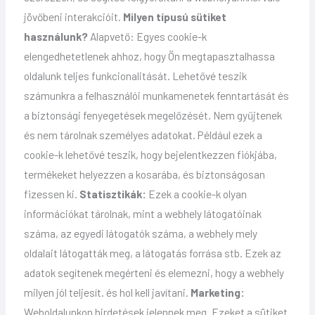
jövőbeni interakcióit.
Milyen típusú sütiket
használunk?
Alapvető: Egyes cookie-k
elengedhetetlenek ahhoz, hogy Ön megtapasztalhassa
oldalunk teljes funkcionalitását. Lehetővé teszik
számunkra a felhasználói munkamenetek fenntartását és
a biztonsági fenyegetések megelőzését. Nem gyűjtenek
és nem tárolnak személyes adatokat. Például ezek a
cookie-k lehetővé teszik, hogy bejelentkezzen fiókjába,
termékeket helyezzen a kosarába, és biztonságosan
fizessen ki.
Statisztikák:
Ezek a cookie-k olyan
információkat tárolnak, mint a webhely látogatóinak
száma, az egyedi látogatók száma, a webhely mely
oldalait látogatták meg, a látogatás forrása stb. Ezek az
adatok segítenek megérteni és elemezni, hogy a webhely
milyen jól teljesít. és hol kell javítani.
Marketing:
Weboldalunkon hirdetések jelennek meg. Ezeket a sütiket